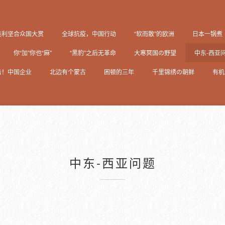
美利坚合众国大赏
全球抗疫，中国行动
“软而散”的欧洲
日本一锅煮
你“加”你也“麻”
“黑豹”之后无革命
大寒冥国の野望
中东-西亚
击！中国企业
北边有个蒙古
困顿的三年
千里锦绣の朝鲜
有机
中东-西亚问题