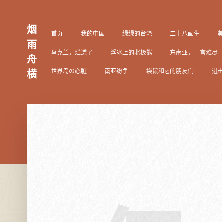
烟
首页
我的中国
绿绿的台湾
二十八画生
雨
乌克兰，烂透了
浮冰上的北极熊
东南亚，一言难尽
舟
世界岛の心脏
南亚纷争
袋鼠和它的朋友们
进
横