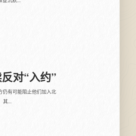
沉默...
反对“入约”
方仍有可能阻止他们加入北
...