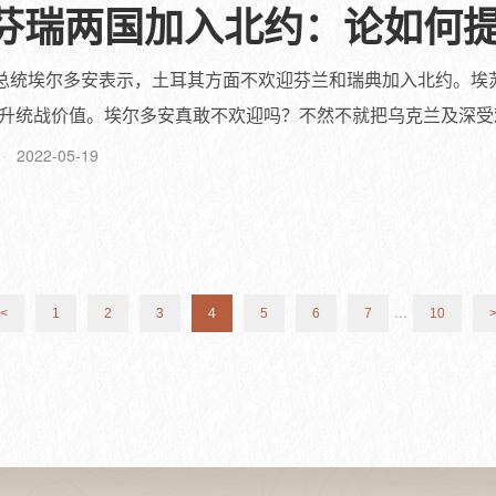
芬瑞两国加入北约：论如何
其总统埃尔多安表示，土耳其方面不欢迎芬兰和瑞典加入北约。埃
升统战价值。埃尔多安真敢不欢迎吗？不然不就把乌克兰及深受难民
2022-05-19
...
<
1
2
3
4
5
6
7
10