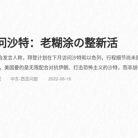
问沙特：老糊涂の整新活
员会发言人称，拜登计划在下月访问沙特和以色列，行程细节尚未
，美国要的是无限配合对抗伊朗、打击恐怖主义的沙特，而非胡作非
赏
中东-西亚问题
2022-06-16