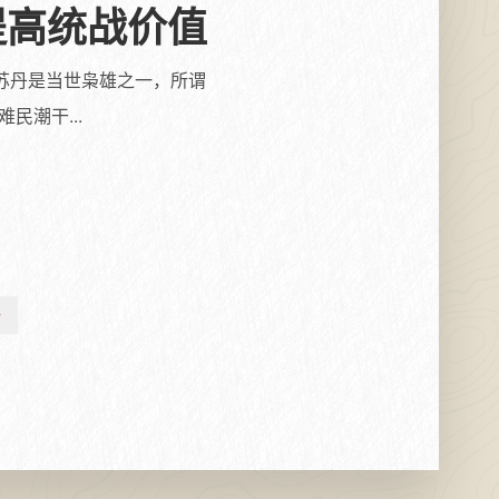
提高统战价值
苏丹是当世枭雄之一，所谓
潮干...
>