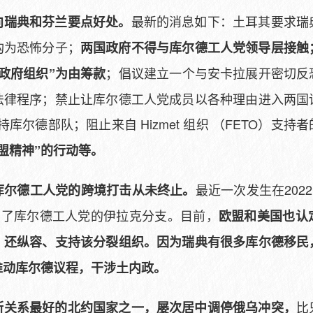
最新的消息如下：土耳其要求瑞
向瑞典和芬兰要点好处。
构为恐怖分子；
两国政府不得与库尔德工人党领导层接触
；倡议建立一个与安卡拉展开密切反
政府组织”为由筹款
法律程序；禁止让库尔德工人党成员以各种理由进入两国
支持库尔德部队；阻止来自 Hizmet 组织 （FETO）支
盟精神”的行动等。
最近一次发生在202
库尔德工人党的跨境打击从未终止。
击了库尔德工人党的伊拉克分支。目前，
欧盟和美国也认
，还纵容、支持该分裂组织。因为瑞典有很多库尔德移民
推动库尔德议程，干涉土内政。
比
斯关系最好的北约国家之一，屡次居中调停俄乌冲突，