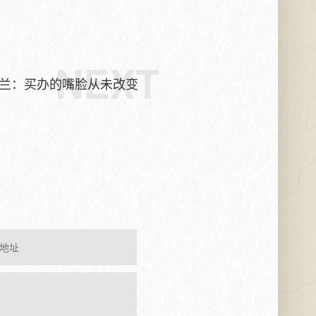
NEXT
兰：买办的嘴脸从未改变