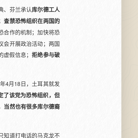
典、芬兰承认
库尔德工人
；查禁恐怖组织在两国的
恐合作的机制；加快将恐
议会开展政治活动；两国
持者的虚假信息；
拒绝参与破
2年4月18日，土耳其就发
定了该党为恐怖组织，但
，当然也有很多库尔德裔
只知道打电话的马克龙不