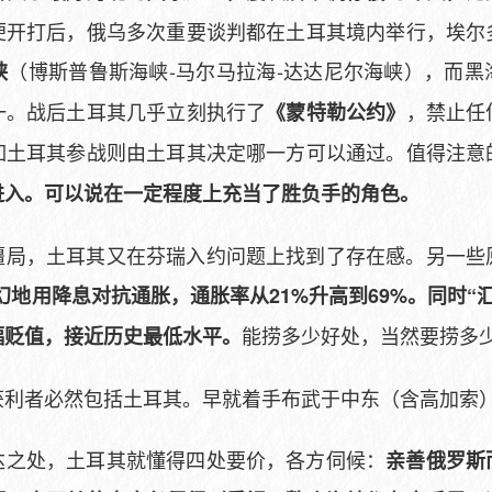
便开打后，俄乌多次重要谈判都在土耳其境内举行，埃尔
（博斯普鲁斯海峡-马尔马拉海-达达尼尔海峡），而
峡
一。战后土耳其几乎立刻执行了
，禁止任
《蒙特勒公约》
如土耳其参战则由土耳其决定哪一方可以通过。值得注意
进入。可以说在一定程度上充当了胜负手的角色。
僵局，土耳其又在芬瑞入约问题上找到了存在感。另一些
，魔幻地用降息对抗通胀，通胀率从21%升高到69%。同时
能捞多少好处，当然要捞多
幅贬值，接近历史最低水平。
获利者必然包括土耳其。早就着手布武于中东（含高加索）
达之处，土耳其就懂得四处要价，各方伺候：
亲善俄罗斯