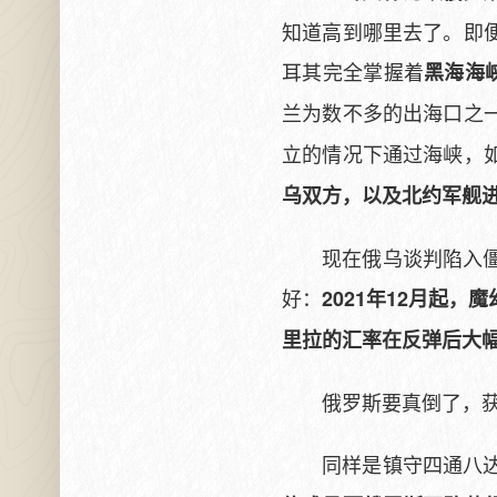
知道高到哪里去了。即
耳其完全掌握着
黑海海
兰为数不多的出海口之
立的情况下通过海峡，
乌双方，以及北约军舰
现在俄乌谈判陷入
好：
2021年12月起
里拉的汇率在反弹后大
俄罗斯要真倒了，
同样是镇守四通八