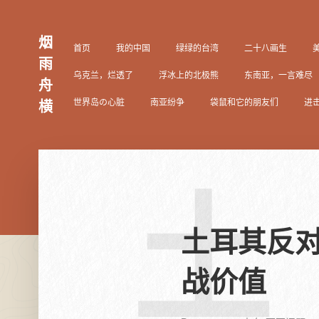
烟
首页
我的中国
绿绿的台湾
二十八画生
雨
乌克兰，烂透了
浮冰上的北极熊
东南亚，一言难尽
舟
世界岛の心脏
南亚纷争
袋鼠和它的朋友们
进
横
土
土耳其反
战价值