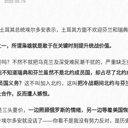
2022-05-19
，土耳其总统埃尔多安表示，土耳其方面不欢迎芬兰和瑞
之一，所谓枭雄就是敢于在关键时刻提升统战价值。
迎吗？不然不就把乌克兰及深受难民潮干扰的，严重缺乏
能不知道瑞典和芬兰虽然不是北约成员国，却占尽了北约
这不叫加入北约，这叫
员国义务？
把冷战期间北约与芬
止合作，反而遭人嫉恨。
是三头要价，
一边照顾俄罗斯的情绪，另一边等着美国恢复
计埃尔多安就没话了——你看不是我没有努力反对，是历