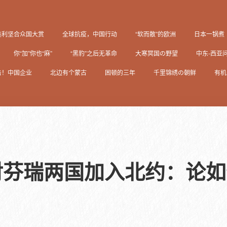
美利坚合众国大赏
全球抗疫，中国行动
“软而散”的欧洲
日本一锅煮
你“加”你也“麻”
“黑豹”之后无革命
大寒冥国の野望
中东-西亚
击！中国企业
北边有个蒙古
困顿的三年
千里锦绣の朝鲜
有机
对芬瑞两国加入北约：论如