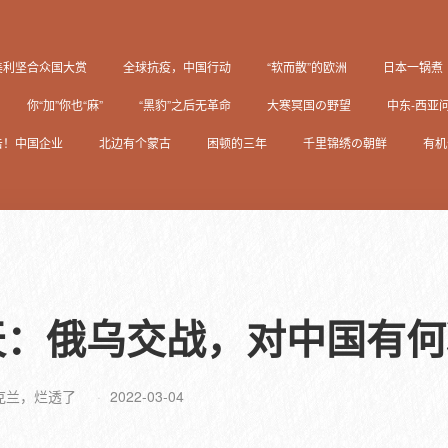
美利坚合众国大赏
全球抗疫，中国行动
“软而散”的欧洲
日本一锅煮
你“加”你也“麻”
“黑豹”之后无革命
大寒冥国の野望
中东-西亚
击！中国企业
北边有个蒙古
困顿的三年
千里锦绣の朝鲜
有机
天：俄乌交战，对中国有何
克兰，烂透了
2022-03-04