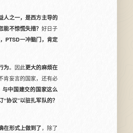
益人之一，是西方主导的
好日子
怎能不惊慌失措？
，PTSD一冲脑门，肯定
。因此
行为
更大的麻烦在
不肯妄言的国家，还有必
，
与中国建交的国家这么
订“协议”以驻扎军队的？
，除了
确在形式上做到了