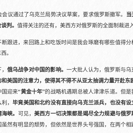
大会会议通过了乌克兰局势决议草案，要求俄罗斯撤军。
当
值得关注的还有，美西方对俄罗斯的全面制裁进
轮谈判。
不断跟进，来回路上和吃饭时间是我会琢磨有哪些值得分
东西。
下，
一大批人认为，俄罗斯与乌
俄乌战争对中国的影响。
约和美国的注意力，使得其不得不从亚太抽调力量开赴东
中国迎来
的战略机遇期总被人津津乐道。但是
“黄金十年”
么利，
毕竟美国和北约没有直接向乌克兰派兵，也没有设
可见，
湾海峡。
美西方一切决策都是竭尽全力规避与俄罗
国虽然有明显的颓势，但依然是世界头号强国，在两个相