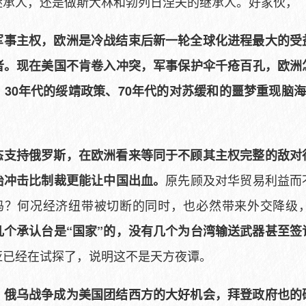
继承人，还是做斯大林和勃列日涅夫的继承人。好家伙，
军事主权，欧洲是冷战结束后新一轮全球化进程最大的受
者。现在美国不肯卷入冲突，军事保护伞千疮百孔，欧洲
？
30年代的绥靖政策、70年代的对苏缓和的噩梦重现脑海
态支持俄罗斯，在欧洲看来等同于不顾其主权完整的敌对
原先顾及对华贸易利益而
治冲击比制裁更能让中国出血。
”吗？何况经济纽带被切断的同时，也必然带来外交降级
个承认台是“国家”的，没有几个为台湾输送武器甚至签
亚已经在试探了，说明这不是天方夜谭。
，
俄乌战争成为美国团结西方的大好机会，拜登政府也的