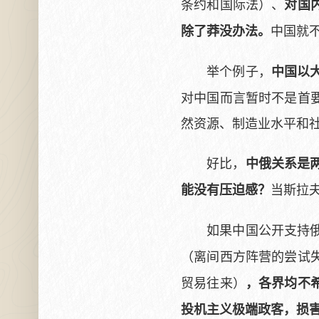
条约和国际法）、
对国
中国就
除了莽没办法。
举个例子，
中国以
对中国而言暂时不是首
然资源、制造业水平和
好比，
中俄关系是
当斯拉
能没有压迫感？
如果中国公开支持
（离间西方阵营的尝试
贸易往来）
，各界均不
投机主义极端政客，损