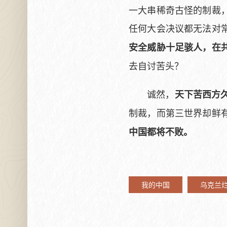
一大串稀奇古怪的制裁
任何大会决议都无法对
安全威胁十足骇人，在
去自讨苦头？
诚然，
天下苦西方
制裁，而第三世界却鲜
中国都将不败。
我的中国
乌克兰