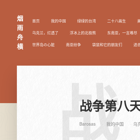
烟
首页
我的中国
绿绿的台湾
二十八画生
雨
乌克兰，烂透了
浮冰上的北极熊
东南亚，一言难尽
舟
世界岛の心脏
南亚纷争
袋鼠和它的朋友们
进
横
战
战争第八
Barosas
我的中国
乌