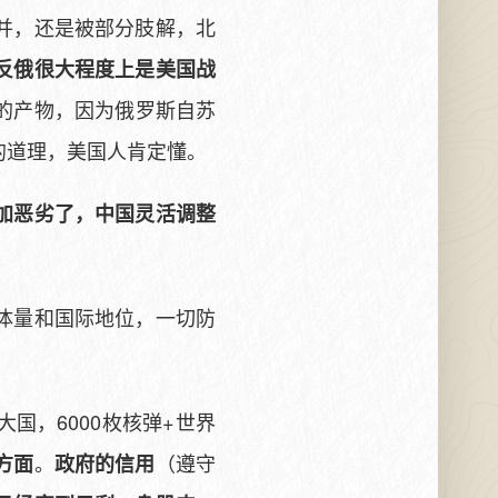
并，还是被部分肢解，北
反俄很大程度上是美国战
的产物，因为俄罗斯自苏
的道理，美国人肯定懂。
加恶劣了，中国灵活调整
体量和国际地位，一切防
大国，6000枚核弹+世界
。
（遵守
方面
政府的信用