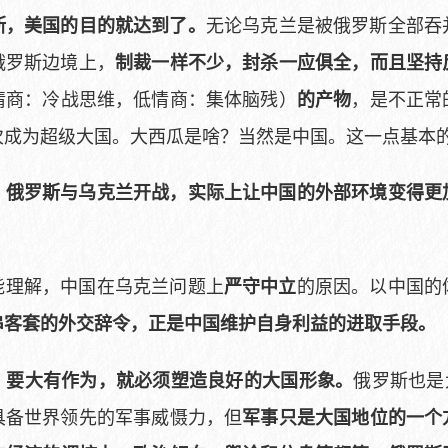
无论乌克兰是被俄罗斯全部吞
斯，美国的目的就达到了。
俄罗斯边境上，
制裁一样不少，封杀一应俱全，而且坚持
情商：冷战思维，低情商：集体脑残）
，是不正常
的产物
次成为超级大国。大西瓜是啥？当然是中国。这一点基本
，
俄罗斯与乌克兰开战，实际上让中国的外部环境变得更
能理解，中国在乌克兰问题上
的原因。以中国的
严守中立
串客套的外交辞令，正是中国维护自身利益的进取手段。
俄罗斯也是
，要大有作为，就必须塑造良好的大国形象。
具备世界领先的军事威慑力，但
军事只是大国地位的一个