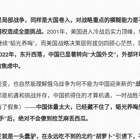
是局部战争，同样是大国卷入，对战略重点的模糊能力是
2001年，美国进入冷战后实力顶峰
霸权造成全面挑战。
继续“韬光养晦”，而美国战略决策层则拔剑四顾心茫然，
2022年，东升西落，中国已显著转向“大国外交”，外部
的焦虑中。
剧变，也自然能理解俄乌战争为何不能为中国迎来新的
“
都是机遇和挑战并存，中国抓得住的才算机遇，一时战胜
有了假象）——
中国体量太大，已经藏不住了，韬光养晦
手”后，绝对不会傻到捡芝麻丢西瓜。
兰就是一头蠢驴，在永远吃不到的北约“胡萝卜”引诱下，