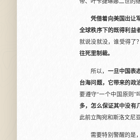
帝、叶卡捷琳娜二世的
凭借着向美国出让
全球秩序下的既得利益
就说没就没，谁受得了
往死里制裁。
所以，
一旦中国表
台海问题，它带来的政
要遵守“一个中国原则
多，怎么保证其中没有几
此前立陶宛和斯洛文尼
需要特别警醒的是