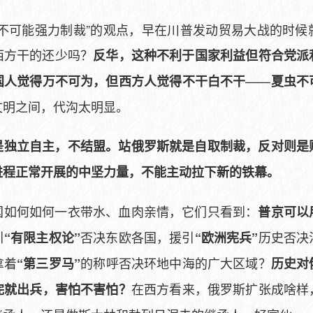
以不可能强力制裁”的观点，早在川普发动贸易大战的时候
西方干的还少吗？
反华，这种不利于国家利益但符合党派
——
国人觉得万不可为，但西方人觉得不干白不干
夏虫不
文明之间，代沟太明显。
是独立自主，不结盟。站俄罗斯就是自取制裁，反对则是
进程正常开展的中坚力量，不能主动拉下新的铁幕。
国如何如何一衣带水、血肉亲情，它们只看到：
普京可以
引
否决东欧各国，援引
历史否决
“有限主权论”
“欧洲宪兵”
拿着
的称呼否决环地中海的广大区域？
“第三罗马”
历史对
在西方看来，俄罗斯扩张成啥样
完就出兵，害怕不害怕？