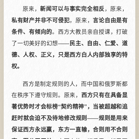
原来，
，原来，
新闻可以与事实完全相反
，原来，
私有财产并非不可侵犯
言论自由是有
。西方大教员亲自授课，打破
条件、有倾向的
了一切美好的幻想——
民主、自由、仁爱、道
德、人权、正义，只是西方白人内部独享的特
权。
西方是制定规则的人，而中国和俄罗斯都
在秩序下遵守规则。原来，
西方只有在具备显
著优势时才会标榜“契约精神”，当被超越和追
——
赶时就会迫不及待地修改规则
规则是用来
保证西方永远赢，东方一直输，合则用不合则