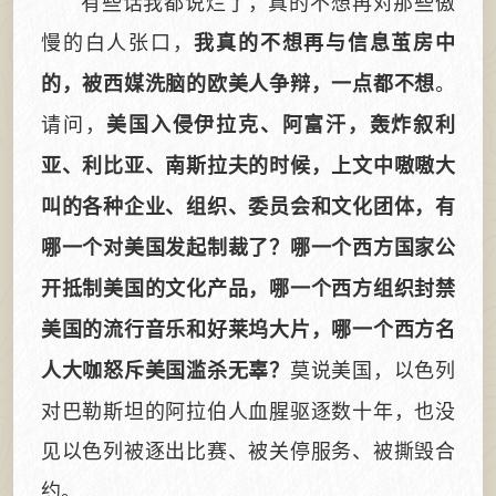
有些话我都说烂了，真的不想再对那些傲
慢的白人张口，
我真的不想再与信息茧房中
。
的，被西媒洗脑的欧美人争辩，一点都不想
请问，
美国入侵伊拉克、阿富汗，轰炸叙利
亚、利比亚、南斯拉夫的时候，上文中嗷嗷大
叫的各种企业、组织、委员会和文化团体，有
哪一个对美国发起制裁了？哪一个西方国家公
开抵制美国的文化产品，哪一个西方组织封禁
美国的流行音乐和好莱坞大片，哪一个西方名
莫说美国，以色列
人大咖怒斥美国滥杀无辜？
对巴勒斯坦的阿拉伯人血腥驱逐数十年，也没
见以色列被逐出比赛、被关停服务、被撕毁合
约。