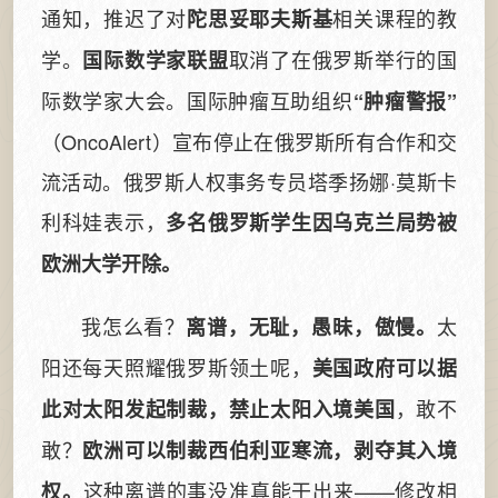
通知，推迟了对
相关课程的教
陀思妥耶夫斯基
学。
取消了在俄罗斯举行的国
国际数学家联盟
际数学家大会。国际肿瘤互助组织
“肿瘤警报”
（OncoAlert）宣布停止在俄罗斯所有合作和交
流活动。俄罗斯人权事务专员塔季扬娜·莫斯卡
利科娃表示，
多名俄罗斯学生因乌克兰局势被
欧洲大学开除。
我怎么看？
太
离谱，无耻，愚昧，傲慢。
阳还每天照耀俄罗斯领土呢，
美国政府可以据
，敢不
此对太阳发起制裁，禁止太阳入境美国
敢？
欧洲可以制裁西伯利亚寒流，剥夺其入境
这种离谱的事没准真能干出来——修改相
权。