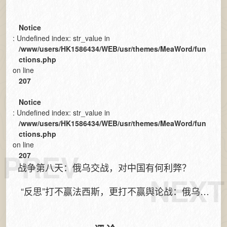
Notice
: Undefined index: str_value in
/www/users/HK1586434/WEB/usr/themes/MeaWord/fun
ctions.php
on line
207
Notice
: Undefined index: str_value in
/www/users/HK1586434/WEB/usr/themes/MeaWord/fun
ctions.php
on line
PREV
207
战争第八天：俄乌交战，对中国有何利弊？
NEXT
“反思”打不赢法西斯，更打不赢舆论战：俄乌战
争第十天