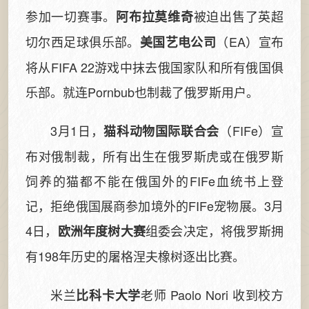
参加一切赛事。
被迫出售了英超
阿布拉莫维奇
切尔西足球俱乐部。
（EA）宣布
美国艺电公司
将从FIFA 22游戏中抹去俄国家队和所有俄国俱
乐部。就连Pornbub也制裁了俄罗斯用户。
3月1日，
（FIFe）宣
猫科动物国际联合会
布对俄制裁，所有出生在俄罗斯虎或在俄罗斯
饲养的猫都不能在俄国外的FIFe血统书上登
记，拒绝俄国展商参加境外的FIFe宠物展。3月
4日，
组委会决定，将俄罗斯拥
欧洲年度树大赛
有198年历史的屠格涅夫橡树逐出比赛。
米兰
老师 Paolo Nori 收到校方
比科卡大学