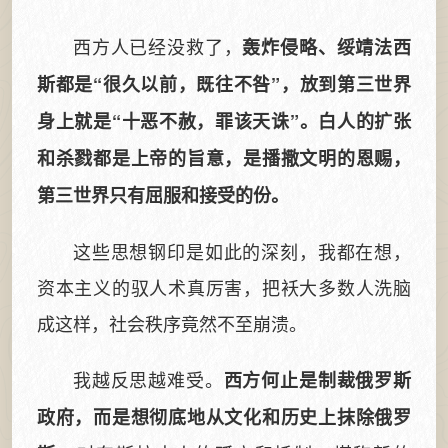
西方人已经没救了，
轰炸侵略、绥靖法西
斯都是“很久以前，既往不咎”，放到第三世界
身上就是“十恶不赦，罪该天诛”。白人的扩张
和杀戮都是上帝的旨意，是播撒文明的恩赐，
第三世界只有屈服和接受的份。
这些思想钢印是如此的深刻，我都在想，
资本主义的驭人术真厉害，把袄大多数人洗脑
成这样，社会秩序竟然不至崩溃。
我越反思越难受。
西方何止是制裁俄罗斯
政府，而是想彻底地从文化和历史上抹除俄罗