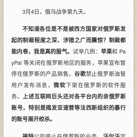
3月4日，俄乌战争第九天。
不知道各位是不是被西方国家对俄罗斯发
起的制裁程度之深、涉猎之广而震惊？制裁都
试举几例：
和 Pa
能内卷，我是真的服气。
苹果
yPal 等关闭在俄罗斯地区的服务，苹果宣布暂
停在俄罗斯的产品销售，
禁止俄罗斯油管
谷歌
用户发布消息，
下架在俄罗斯的软件服
微软
务。
上述互联网巨头还对各平台内的亲俄罗斯
账号，特别是揭发亚速营等法西斯组织的暴行
的账号展开绞杀。
公司停止在俄罗斯的业务，
宣
福特
沃尔沃