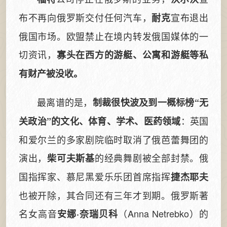
布不再向俄罗斯交付任何汽车，
宣布退出
耐克
俄国市场。欧盟禁止在境内转发俄国媒体的一
切资讯，
寡头在西方的游艇、公寓和游艇等私
有财产被没收。
最离谱的是，
制裁很快波及到一概标榜“无
：英国
关政治”的文化、体育、学术、医药领域
和爱尔兰的多家剧院临时取消了俄芭蕾舞团的
演出，
的经典舞剧被全部封禁。俄
柴可夫斯基
国指挥家、慕尼黑爱乐乐团首席指挥
捷杰耶夫
也被开除，其合同还有三年才到期。俄罗斯著
名女高音
（Anna Netrebko）的
安娜·奈瑞贝科