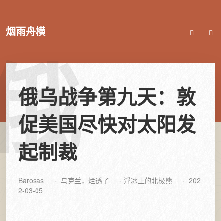
烟雨舟横
俄
俄乌战争第九天：敦
促美国尽快对太阳发
起制裁
Barosas
乌克兰，烂透了
浮冰上的北极熊
202
2-03-05