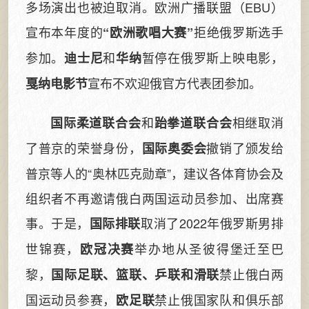
多场演出也被迫取消。欧洲广播联盟（EBU）
宣布本年度的
拒绝俄罗斯选手
“欧洲歌唱大赛”
参加。
和
暂停在俄罗斯上映电影，
迪士尼
华纳
宣布不欢迎俄官方代表团参加。
戛纳电影节
和
相继取消
国际柔道联合会
跆拳道联合会
了普京的荣誉身份，
撤销了颁发给
国际奥委会
普京等人的“奥林匹克勋章”，建议各体育协会及
组织者不再邀请俄白两国运动员参加、出席赛
事。于是，
取消了2022年俄罗斯男排
国际排联
世锦赛，
举办地从圣彼得堡迁至巴
欧冠决赛
黎，
禁止俄白两
国际足联、篮联、乒联和滑联
国运动员参赛，
禁止俄国家队和俱乐部
欧足联