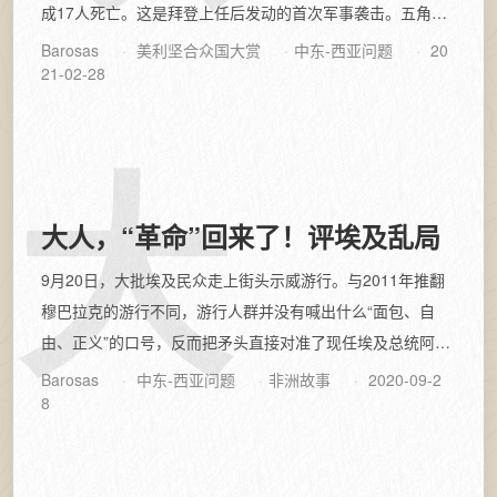
成17人死亡。这是拜登上任后发动的首次军事袭击。五角大
楼发唁人科比解释称：对...
Barosas
美利坚合众国大赏
中东-西亚问题
20
21-02-28
大
大人，“革命”回来了！评埃及乱局
9月20日，大批埃及民众走上街头示威游行。与2011年推翻
穆巴拉克的游行不同，游行人群并没有喊出什么“面包、自
由、正义”的口号，反而把矛头直接对准了现任埃及总统阿卜
杜拉·法塔赫·塞西，要求其立刻...
Barosas
中东-西亚问题
非洲故事
2020-09-2
8