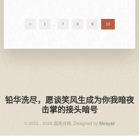
...
<
1
7
8
9
10
铅华洗尽，愿谈笑风生成为你我暗夜
击掌的接头暗号
©️ 2022 - 2026 烟雨舟横. Designed by
Meayair