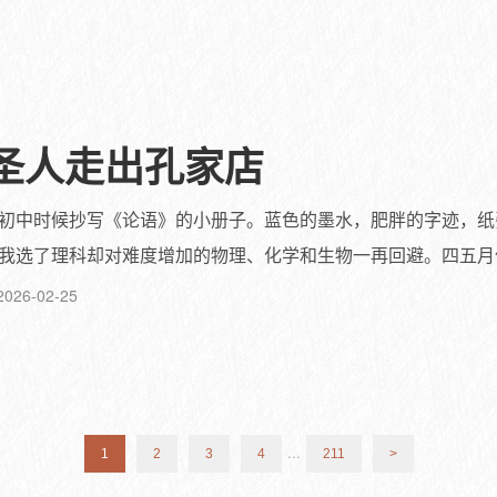
圣人走出孔家店
初中时候抄写《论语》的小册子。蓝色的墨水，肥胖的字迹，纸
我选了理科却对难度增加的物理、化学和生物一再回避。四五月份的
2026-02-25
...
1
2
3
4
211
>