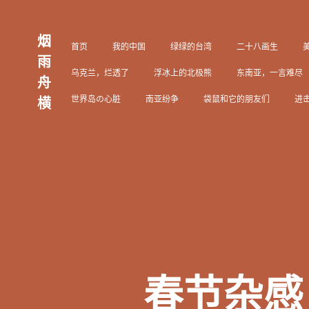
烟
首页
我的中国
绿绿的台湾
二十八画生
雨
乌克兰，烂透了
浮冰上的北极熊
东南亚，一言难尽
舟
世界岛の心脏
南亚纷争
袋鼠和它的朋友们
进
横
感：俄罗斯的“生物