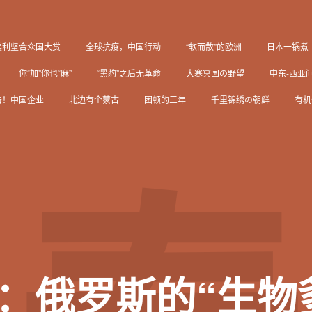
美利坚合众国大赏
全球抗疫，中国行动
“软而散”的欧洲
日本一锅煮
你“加”你也“麻”
“黑豹”之后无革命
大寒冥国の野望
中东-西亚
击！中国企业
北边有个蒙古
困顿的三年
千里锦绣の朝鲜
有机
爹”是谁？