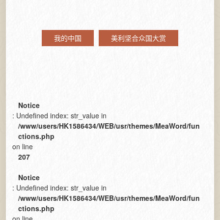
我的中国
美利坚合众国大赏
Notice
: Undefined index: str_value in
/www/users/HK1586434/WEB/usr/themes/MeaWord/fun
ctions.php
on line
207
Notice
: Undefined index: str_value in
/www/users/HK1586434/WEB/usr/themes/MeaWord/fun
ctions.php
on line