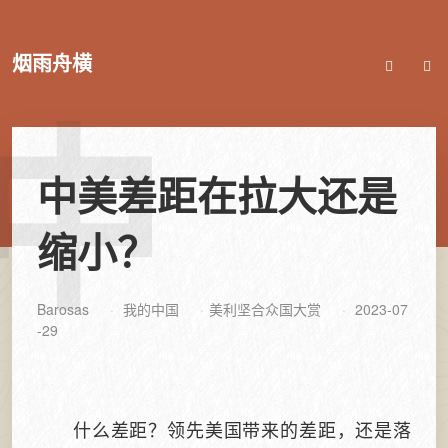
烟雨舟横
中
中美差距在拉大还是
缩小？
Barosas
我的中国
美利坚合众国大赏
2023-07
-29
什么差距？领先美国带来的差距，还是落