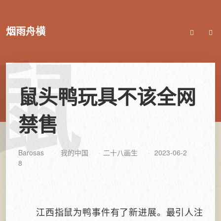
烟雨舟横
鼠
鼠头鸭玩具不该全网
禁售
Barosas
我的中国
二十八画生
2023-06-2
8
江西指鼠为鸭事件有了新进展。最引人注