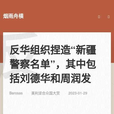
烟雨舟横
反
反华组织捏造“新疆
警察名单”，其中包
括刘德华和周润发
Barosas
美利坚合众国大赏
2023-01-29