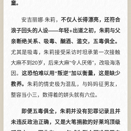
童。
安吉丽娜·朱莉，
不仅人长得漂亮，还符合
浪子回头的人设——年轻+出道之初，朱莉与父
亲断绝关系、吸毒、酗酒、滥交，五毒俱全。
尤其是吸毒，朱莉接受采访时坦承第一次接触
大麻不到20岁，后来大麻“令人厌倦”，改吸海洛
因。
这恐怕难以用“叛逆”加以衡量，这是缺少
朱莉的情史极为混乱，与妈妈征男友，
教养。
整容当小三，数得着的姘头就有六位。
即便五毒俱全，朱莉并没有犯罪记录且并
未违反政治正确，又是大笔捐款的好莱坞顶级