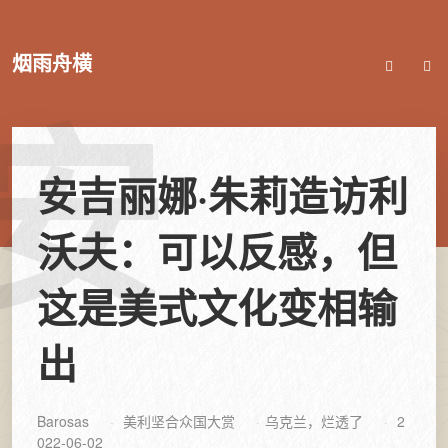
烟雨舟横
安
安吉丽娜·朱莉造访利
沃夫：可以反感，但
这是美式文化变相输
出
Barosas
美利坚合众国大赏
乌克兰，烂透了
2
022-06-02