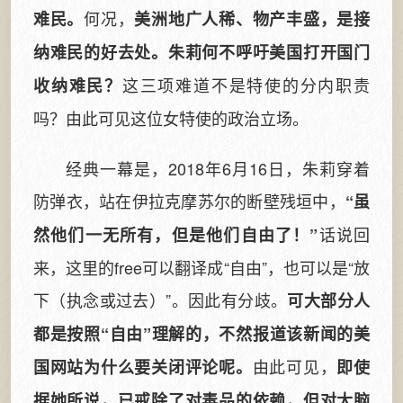
何况，
难民。
美洲地广人稀、物产丰盛，是接
纳难民的好去处。朱莉何不呼吁美国打开国门
这三项难道不是特使的分内职责
收纳难民？
吗？由此可见这位女特使的政治立场。
经典一幕是，2018年6月16日，朱莉穿着
防弹衣，站在伊拉克摩苏尔的断壁残垣中，
“虽
话说回
然他们一无所有，但是他们自由了！”
来，这里的free可以翻译成“自由”，也可以是“放
下（执念或过去）”。因此有分歧。
可大部分人
都是按照“自由”理解的，不然报道该新闻的美
由此可见，
国网站为什么要关闭评论呢。
即使
据她所说，已戒除了对毒品的依赖，但对大脑