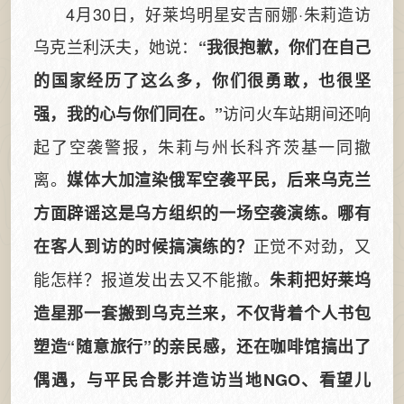
4月30日，好莱坞明星安吉丽娜·朱莉造访
乌克兰利沃夫，她说：
“我很抱歉，你们在自己
的国家经历了这么多，你们很勇敢，也很坚
访问火车站期间还响
强，我的心与你们同在。”
起了空袭警报，朱莉与州长科齐茨基一同撤
离。
媒体大加渲染俄军空袭平民，后来乌克兰
方面辟谣这是乌方组织的一场空袭演练。哪有
正觉不对劲，又
在客人到访的时候搞演练的？
能怎样？报道发出去又不能撤。
朱莉把好莱坞
造星那一套搬到乌克兰来，不仅背着个人书包
塑造“随意旅行”的亲民感，还在咖啡馆搞出了
偶遇，与平民合影并造访当地NGO、看望儿