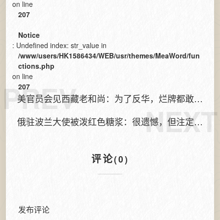
on line
207
Notice
: Undefined index: str_value in
/www/users/HK1586434/WEB/usr/themes/MeaWord/fun
ctions.php
on line
PREV
207
美官员会见西藏老和尚：为了反华，烂牌都敢
NEXT
打？
俄驻波兰大使被泼红色糖浆：很遗憾，但注定回
应有限
评论
(0)
发布评论