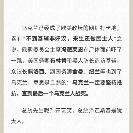
乌克兰已经成了欧美政坛的网红打卡地，
素有
之
“不到基辅非好汉，来生还做民主人”
说。欧盟委员会主席
在尸体面前吓了
冯德莱恩
一跳，美国务卿
和黑人防长造访基辅，
布林肯
众议长
、副国务卿
、
等也到了
佩洛西
舍曼
纽兰
乌克兰，意思是显然的：
乌克兰一定要坚持抵
抗，直到最后一个乌克兰人战死。
总统先生呢？开玩笑，总统泽连斯基是犹
太人。