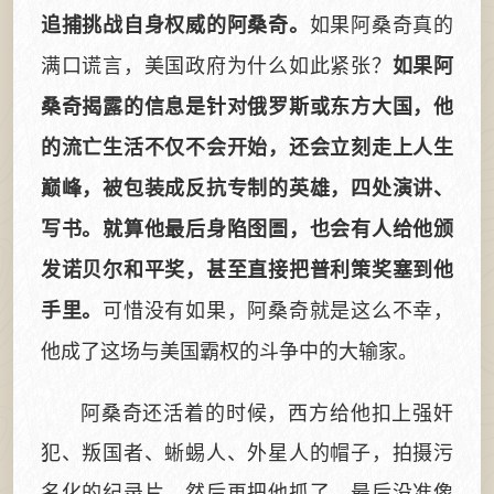
如果阿桑奇真的
追捕挑战自身权威的阿桑奇。
满口谎言，美国政府为什么如此紧张？
如果阿
桑奇揭露的信息是针对俄罗斯或东方大国，他
的流亡生活不仅不会开始，还会立刻走上人生
巅峰，被包装成反抗专制的英雄，四处演讲、
写书。就算他最后身陷囹圄，也会有人给他颁
发诺贝尔和平奖，甚至直接把普利策奖塞到他
可惜没有如果，阿桑奇就是这么不幸，
手里。
他成了这场与美国霸权的斗争中的大输家。
阿桑奇还活着的时候，西方给他扣上强奸
犯、叛国者、蜥蜴人、外星人的帽子，拍摄污
名化的纪录片，然后再把他抓了，最后没准像