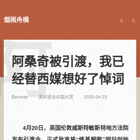
烟雨舟横
阿
阿桑奇被引渡，我已
经替西媒想好了悼词
Barosas
美利坚合众国大赏
2022-04-23
4月20日，英国伦敦威斯特敏斯特地方法院
发布引渡令，正式批准将“维基解密”网站创始