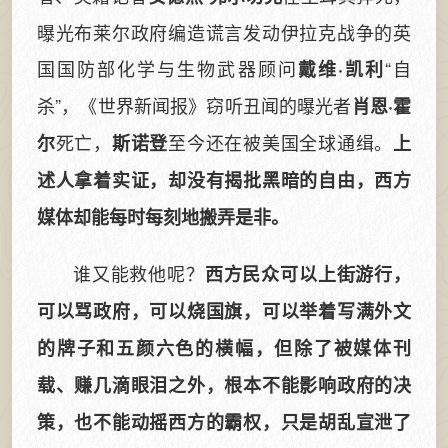
曝光布莱尔政府编造谎言发动伊拉克战争的英
国国防部化学与生物武器顾问
“自
戴维·凯利
杀”，《世界新闻报》窃听丑闻的曝光者
肖恩·霍
死亡，
至今还在被美国全球通缉。
尔
斯诺登
上
述人拿着实证，却没有揭批黑暗的自由，西方
媒体却能每时每刻地搬弄是非。
谁又能救他呢？
西方民众可以上街游行，
可以骂政府，可以烧国旗，可以举着写满外文
的牌子和五颜六色的横幅，但除了被媒体刊
载、赚几滴眼泪之外，根本不能影响政府的决
策，也不能动摇西方的霸权，只是胡乱宣泄了