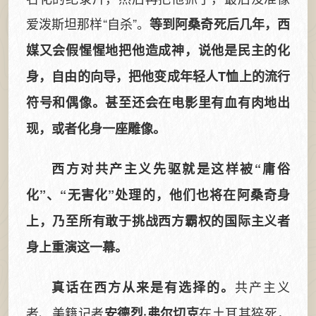
爱泼斯坦那样“自杀”。
等到阿桑奇死后几年，西
媒又会假惺惺地把他造成神，说他是民主的化
身，自由的向导，把他变成年轻人T恤上的流行
符号和偶像。甚至还会在电影里有血有肉地出
现，或者化身一座雕像。
西方对共产主义先驱就是这样被“庸俗
化”、“无害化”处理的，他们也将在阿桑奇身
上，乃至所有敢于挑战西方霸权的国际主义者
身上重演这一幕。
共产主义
真话在西方从来是有选择的。
者、美籍记者
在土耳其猝死，
安德烈·弗尔切克