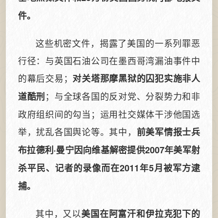
件。
这些机密文件，揭露了美国的一系列罪恶
行径：与英国石油公司在墨西哥湾漏油事件中
的幕后交易；
对关塔那摩黑狱的囚犯实施非人
；与全球各国的反对党、分裂势力和非
道酷刑
政府组织间的勾当；运用社交媒体干涉他国选
举，扰乱各国舆论等。其中，
前美军情报士兵
布拉德利·曼宁因向维基解密提供2007年美军射
杀平民、记者的录像而在2011年5月被军方逮
捕。
其中，又以
美国在阿富汗和伊拉克犯下的