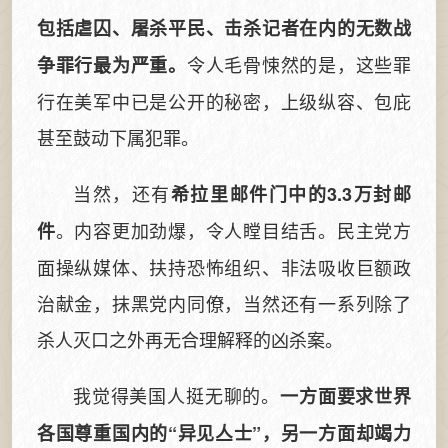
包括虐囚、屠杀平民、击杀记者在内的无数战
令人毛骨悚然的是，这些罪
争罪行最为严重。
行在美军中已是公开的秘密，上级纵容、包庇
甚至鼓动下属犯罪。
当然，还有
希拉里邮件门中的3.3万封邮
。内容更加劲爆，令人瞠目结舌。民主党方
件
面操纵媒体、扶持恐怖组织、非法吸收巨额政
治献金，抹黑党内同僚，当然还有一系列除了
杀人灭口之外再无合理解释的凶杀案。
我觉得美国人挺无聊的。
一方面要求世界
各国尊重国内的“异见亼士”，另一方面却竭力