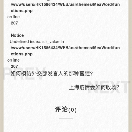
/www/users/HK1586434/WEB/usr/themes/MeaWord/fun
ctions.php
on line
207
Notice
: Undefined index: str_value in
/www/users/HK1586434/WEB/usr/themes/MeaWord/fun
ctions.php
on line
PREV
207
如何模仿外交部发言人的那种官腔?
NEXT
上海疫情会如何收场？
评论
(0)