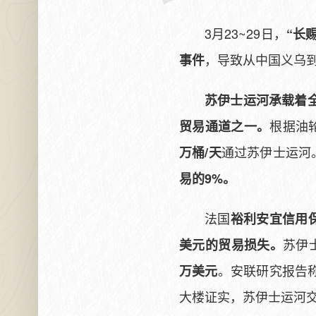
3月23~29日，
“长
，导致从中国义乌
事件
苏伊士运河承载着
根据油轮
贸易通道之一。
通过苏伊士运河
万桶/天
易的9%。
法国
裕利安宜信用
苏伊
美元的贸易损失。
。安联研究报告
万美元
大楼证实，苏伊士运河