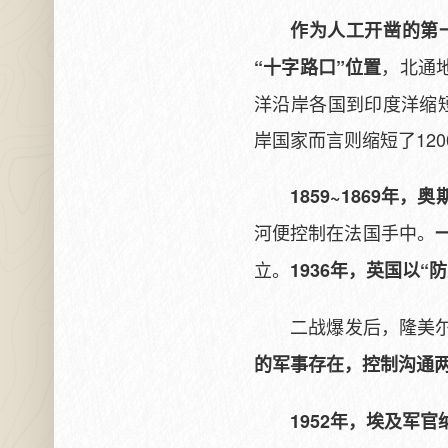
作为人工开凿的第
，北通
“十字路口”位置
洋沿岸各国到印度洋缩短5
岸国家而言则缩短了120
1859~1869
河便控制在法国手中。
立。
1936年，英国以
二战爆发后，隆美
的军事存在，控制沟通
1952年，埃及军