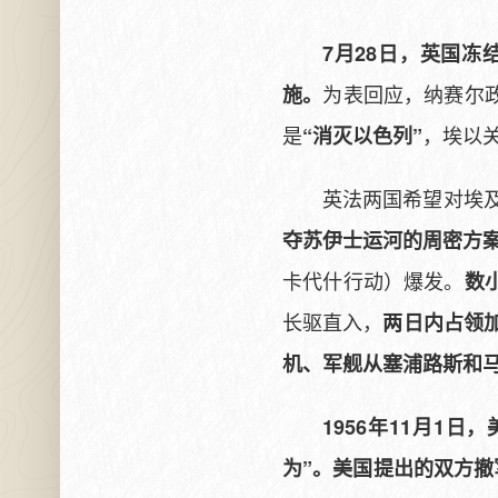
7月28日，英国
为表回应，纳赛尔
施。
是
，埃以
“消灭以色列”
英法两国希望对埃
夺苏伊士运河的周密方
卡代什行动）爆发。
数
长驱直入，
两日内占领
机、军舰从塞浦路斯和
1956年11月1
为”。美国提出的双方撤