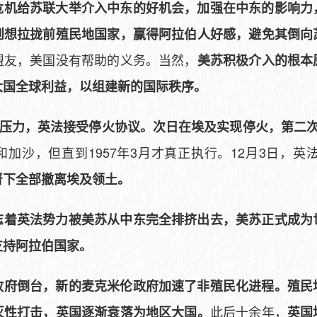
危机给苏联大举介入中东的好机会，加强在中东的影响力
则想拉拢前殖民地国家，赢得阿拉伯人好感，避免其倒向
盟友，美国没有帮助的义务。当然，
美苏积极介入的根本
大国全球利益，以组建新的国际秩序。
际压力，英法接受停火协议。次日在埃及实现停火，第二
加沙，但直到1957年3月才真正执行。12月3日，英
督下全部撤离埃及领土。
志着英法势力被美苏从中东完全排挤出去，美苏正式成为
支持阿拉伯国家。
政府倒台，新的麦克米伦政府加速了非殖民化进程。殖民
此后十余年，
灭性打击，英国逐渐衰落为地区大国。
英国