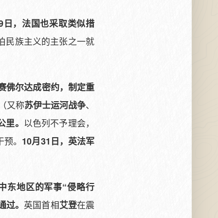
9日，法国也采取类似措
伯民族主义的主张之一就
在赛佛尔达成密约，制定重
（又称
、
苏伊士运河战争
以色列不予理会，
公里。
干预。
10月31日，英法军
在中东地区的军事“侵略行
英国首相
在震
通过。
艾登