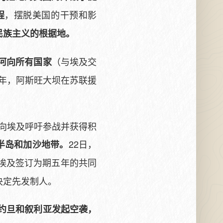
，摆脱美国的干预和影
程
民族主义的根据地。
（与埃及交
河向所有国家
60年，阿斯旺大坝在苏联援
，向埃及呼吁参战并获得积
22日，
半岛和加沙地带。
埃及签订为期五年的共同
决定先发制人。
约旦和叙利亚发起空袭，