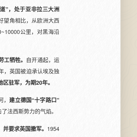
道”，处于亚非拉三大洲
好望角相比，从欧洲大西
~10000公里，对黑海沿
自开通起，运
名劳工牺牲。
22年，英国被迫承认埃及独
地区驻军，为期20年。
河，
建立德国“十字路口”
击了法西斯势力的气焰。
1954
国，并要求英国撤军。