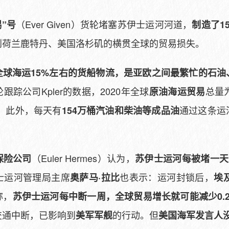
（Ever Given）货轮堵塞苏伊士运河河道，
赐”号
制造了1
到荷兰鹿特丹、美国洛杉矶的横贯全球的贸易损失。
全球海运15%左右的货船物流，是亚欧之间最繁忙的石油
跟踪公司Kpler的数据，2020年全球
总量为
原油海运贸易
。此外，每天有
通过这条运
154万桶汽油和柴油等成品油
（Euler Hermes）认为，
保险公司
苏伊士运河每被堵一天
士运河管理局主席
也表示：运河封锁后，
奥萨马·拉比
埃
称，
苏伊士运河每中断一周，全球贸易增长就可能减少0.2~
交通中断，已影响到
的行动。但
美军军舰
美国海军发言人