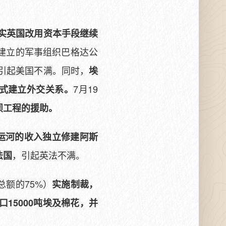
实英国改用资本手段继续
建立的军事组织巴格达公
，引起美国不满。同时，
埃
7月19
式建立外交关系。
坝工程的援助。
运河的收入独立修建阿斯
，引起英法不满。
法国
总额的75%）
实施制裁，
口15000吨埃及棉花，并