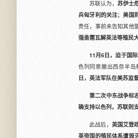
苏联认为，
苏伊士
；
兵匈牙利的关注
美国
责任，事前未告知其他
强亟需瓦解英法等殖民
11月6日，迫于国
色列同意撤出西奈半岛和
日，英法军队在美苏监
第二次中东战争标
确支持以色列，苏联则
此战后，
英国艾登
英帝国的殖民体系遭毁