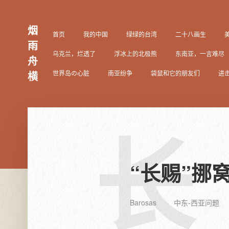
烟
首页
我的中国
绿绿的台湾
二十八画生
雨
乌克兰，烂透了
浮冰上的北极熊
东南亚，一言难尽
舟
世界岛の心脏
南亚纷争
袋鼠和它的朋友们
进
横
长
“长赐”挪
Barosas
中东-西亚问题