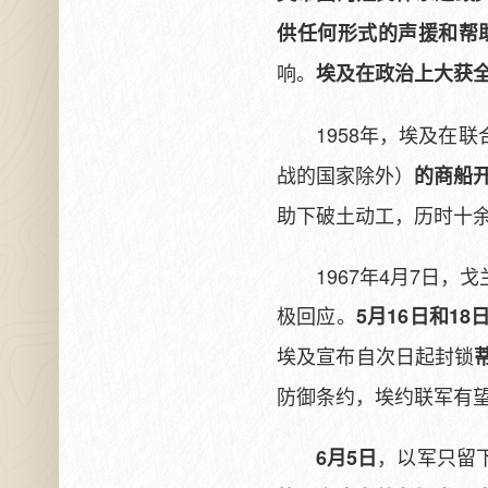
供任何形式的声援和帮
响。
埃及在政治上大获
1958年，埃及在
战的国家除外）
的商船
助下破土动工，历时十
1967年4月7日
极回应。
5月16日和1
埃及宣布自次日起封锁
防御条约，埃约联军有
，以军只留
6月5日