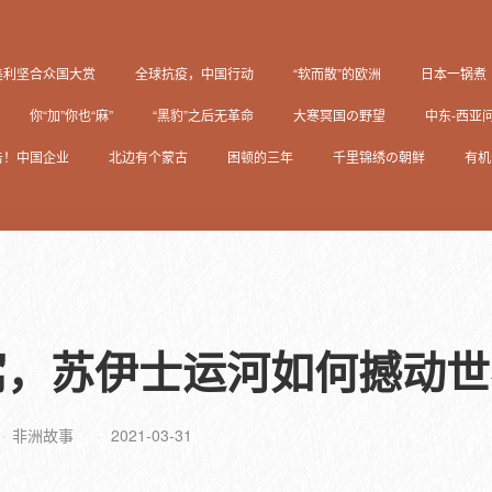
美利坚合众国大赏
全球抗疫，中国行动
“软而散”的欧洲
日本一锅煮
你“加”你也“麻”
“黑豹”之后无革命
大寒冥国の野望
中东-西亚
击！中国企业
北边有个蒙古
困顿的三年
千里锦绣の朝鲜
有机
窝，苏伊士运河如何撼动
非洲故事
2021-03-31