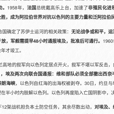
1958年，
总统戴高乐上台，加速了
助。
法国
非殖民化进
全胜，成为阿拉伯世界对抗以色列的主要力量和泛阿拉伯
联合国确定了苏伊士运河的相关政策：
无论战争或和平，运
19
开放，军舰需提早48小时通报埃及，批准后可通行。
余年才竣工。
，戈兰高地的叙军向以色列定居点开火，叙军不堪以军反击
8日，埃及两次向联合国通报：维和部队必须全部撤出西奈
，以色列自红海的出海权被剥夺。30日，约旦与
蒂朗海峡
望在半小时内肢解以色列。以色列再度陷入亡国阴影中，
下12架战机担负本土防空任务，其余尽数出动，
对埃及、