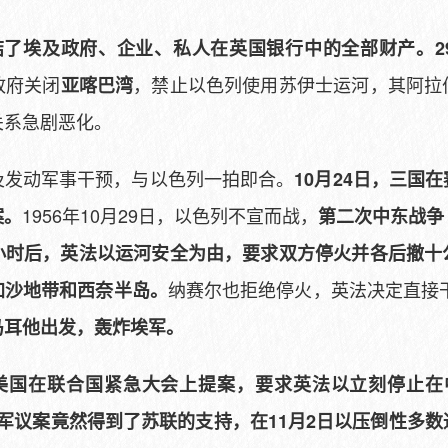
冻结了埃及政府、企业、私人在英国银行中的全部财产。2
政府关闭
，禁止以色列使用苏伊士运河，其阿拉
亚喀巴湾
关系急剧恶化。
及发动军事干预，与以色列一拍即合。
10月24日，三国
1956年10月29日，以色列不宣而战，
案。
第二次中东战争
小时后，英法以运河安全为由，要求双方停火并各后撤十
纳赛尔也拒绝停火，英法决定直接
加沙地带和西奈半岛。
马耳他出发，轰炸埃军。
日，美国在联合国紧急大会上提案，要求英法以立刻停止
军议案竟然得到了苏联的支持，在11月2日以压倒性多数