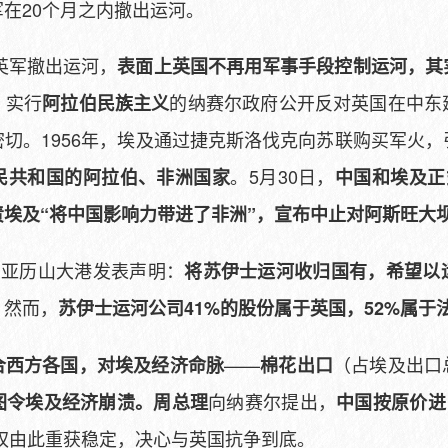
在20个月之内撤出运河。
批英军撤出运河，
表面上英国不再用军事手段控制运河，其
。实行
的纳赛尔政府公开反对英国在中东
阿拉伯民族主义
切。1956年，埃及通过捷克斯洛伐克向苏联购买军火
。5月30日，
民共和国的阿拉伯、非洲国家
中国和埃及正
责埃及“将中国影响力带进了非洲”，宣布中止对阿斯旺大
在亚历山大港发表声明：
将苏伊士运河收归国有，希望以
然而，
。
苏伊士运河公司41%的股份属于英国，52%属于
——
（占埃及出口
合西方各国，对埃及经济命脉
棉花出口
向纳赛尔提出，
图令埃及经济崩溃。周总理
中国按原价进
政权由此重获稳定，决心与英国抗争到底。