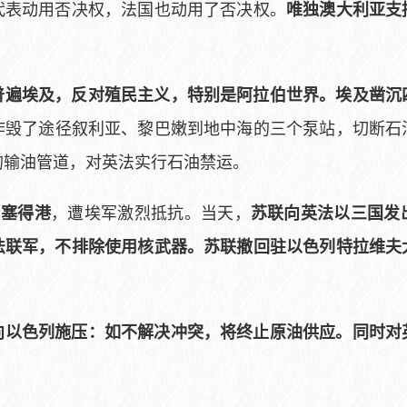
代表动用否决权，法国也动用了否决权。
唯独澳大利亚支
普遍埃及，反对殖民主义，特别是阿拉伯世界。埃及凿沉
炸毁了途径叙利亚、黎巴嫩到地中海的三个泵站，切断石
的输油管道，对英法实行石油禁运。
领
，遭埃军激烈抵抗。当天，
塞得港
苏联向英法以三国发
法联军，不排除使用核武器。苏联撤回驻以色列特拉维夫
向以色列施压：如不解决冲突，将终止原油供应。同时对