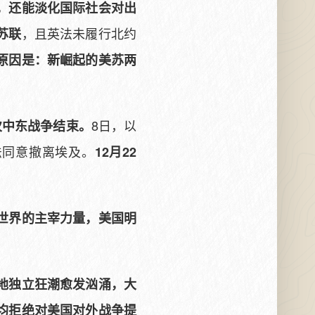
，还能淡化国际社会对出
，且英法未履行北约
苏联
原因是：新崛起的美苏两
8日，以
次中东战争结束。
法同意撤离埃及。
12月22
世界的主宰力量，美国明
地独立狂潮愈发汹涌，大
均拒绝对美国对外战争提