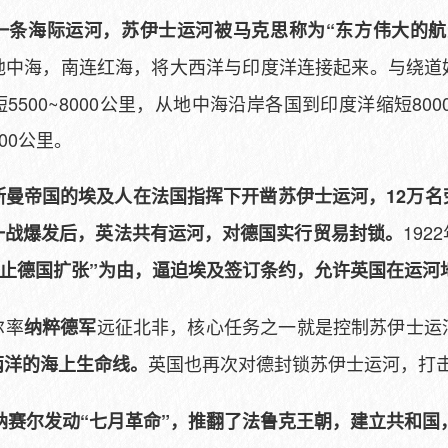
一条海际运河，苏伊士运河被马克思称为“东方伟大的航
地中海，南连红海，将大西洋与印度洋连接起来。与绕道
500~8000公里，从地中海沿岸各国到印度洋缩短8000
00公里。
年，奥斯曼帝国的埃及人在法国指挥下开凿苏伊士运河，12万
19
一战爆发后，英法共有运河，对德国实行贸易封锁。
“防止德国扩张”为由，逼迫埃及签订条约，允许英国在运河
尔率
远征北非，核心任务之一就是控制苏伊士运
纳粹德军
英国也再次对德封锁苏伊士运河，打
两洋的海上生命线。
官纳赛尔发动“七月革命”，推翻了法鲁克王朝，建立共和