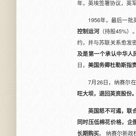
年，英埃签署协议，英军
1956年，最后一
（持股45%）
控制运河
约，并与苏联关系愈发密
及是第一个承认中华人
日，
美国务卿杜勒斯指
7月26日，纳赛尔
旺大坝，退回英资股份
英国怒不可遏，联
同时压低棉花价格，企
。 纳赛尔新
长期购买