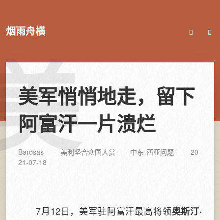
烟雨舟横
美
美军悄悄地走，留下
阿富汗一片溃烂
Barosas
美利坚合众国大赏
中东-西亚问题
20
21-07-18
7月12日，美军驻阿富汗最高将领
奥斯汀·