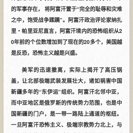
的军事存在， 将阿富汗置于“完全的耻辱和灾难
之中，饱受战争蹂躏”。阿富汗政治评论家纳扎
里・帕里亚尼直言，阿富汗境内的恐怖组织从2
0年前的个位数增加到了现在的20多个，美国越
是反恐，恐怖主义越是兴盛。
美军的迅速撤离，实际上揭开了高压锅
盖，让北部极端武装发展壮大，诸如祸害中国
新疆多年的“东伊运”组织。阿富汗北邻中亚，
而中亚地区是俄罗斯的传统势力范围，也是中
国新疆的门户，是一带一路陆上通道的枢纽。
一旦阿富汗恐怖主义、极端宗教势力北上，与