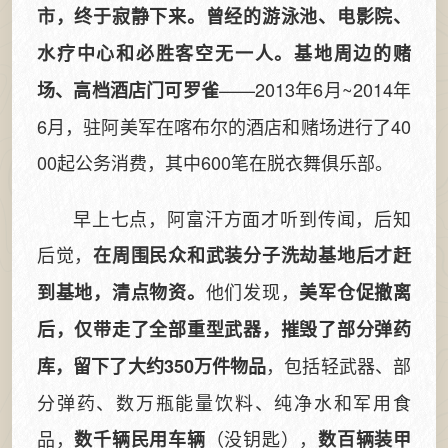
市，终于寂静下来。曾经的游泳池、电影院、
水疗中心和必胜客空无一人。基地周边的赌
——2013年6月~2014年
场、高档酒店门可罗雀
6月，驻阿美军在喀布尔的酒店和赌场进行了40
00起公务消费，其中600笔在脱衣舞俱乐部。
早上七点，阿富汗方面才听到传闻，后知
后觉，
在周围民众和武装分子洗劫基地后才赶
他们发现，
到基地，清点物资。
美军仓促撤离
后，仅带走了全部重型武器，摧毁了部分弹药
，包括轻武器、部
库，留下了大约350万件物品
分弹药、数万瓶能量饮料、纯净水和军用食
品，
（没钥匙），
数千辆民用车辆
数百辆装甲