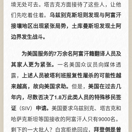
境无处可去。塔吉克方面接待了这些人，让他
们先吃着住着。
乌兹别克斯坦则发现与阿富汗
接壤地区出现紧张局势，土库曼斯坦发现土阿
边界发生战斗。
为美国服务的7万余名阿富汗籍翻译人员及
一名美国众议员向媒体透
其家人更为紧张。
露，
上述人员被塔利班报复性屠杀的可能性越
但是，
来越高，故向美国求助。
美国在过去几
年内，尽数否决了1.8万此类人员的特殊移民签
（SIV）
美国要求乌兹别克、塔吉克和
证
申请。
哈萨克斯坦等国接收的阿富汗人只有9000名。
剩下的一大批人？白宫拒绝回应，
拜登倒是曾