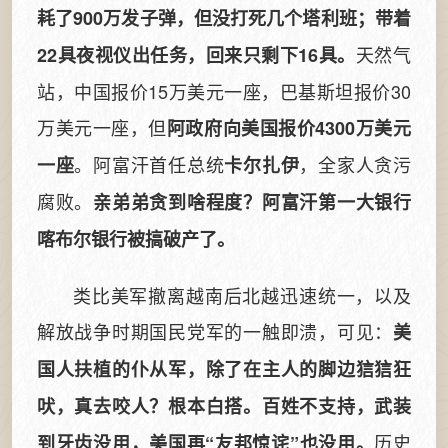
耗了900万发子弹，但没打死几个塔利班；带着
天然气
22具夜视仪出任务，回来只剩下16具。
站，中国报价15万美元一座，巴基斯坦报价30
万美元一座，但
阿政府向美国报价4300万美元
。阿富汗首任总统
，全家人贪污
一座
卡尔扎伊
腐败。
亲弟弟贪到啥程度？阿富汗第一大银行
喀布尔银行被搞破产了。
类比美军撤离越南后北越迅速统一，以及
解放战争时期国民党军的一触即溃，可见：
美
国人扶植的仆从军，除了在主人的脚边狺狺狂
吠，真去咬人？根本白搭。百姓不支持，武装
历史
到牙齿没用，美国再“友邦惊诧”也没用。