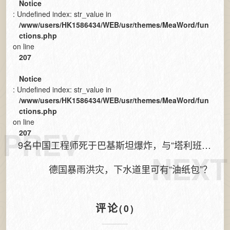
Notice
: Undefined index: str_value in
/www/users/HK1586434/WEB/usr/themes/MeaWord/fun
ctions.php
on line
207
Notice
: Undefined index: str_value in
/www/users/HK1586434/WEB/usr/themes/MeaWord/fun
ctions.php
on line
PREV
207
9名中国工程师死于巴基斯坦爆炸，与“塔利班”
NEXT
有关系？
德国暴雨洪灾，下水道里可有“油纸包”？
评论
(0)