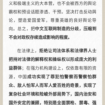
义和极端主义的大本营，也不会被西方的舆论
霸权和预设话题渗透、干预。坚决打击反动舆
论，塑造爱国爱军，尊重英雄的良好舆论导
向。总之，把
中文互联网制造的分歧，压缩到
不会对政权存续造成影响的程度。
在法律上，
拒绝让司法体系和法律界人士
把持对法律的解释权和操纵权以形成庞大的利
；在强力机构建设上，仅依靠有限的资
益群体
源，中国
成功实现了罪犯怕警察而警察怕群
众、敌人怕军人而军人爱百姓的奇景，实现了
复杂社会环境和险峻外部局势下，国内治安和
国外安定的兼顾，特别是全面禁枪、禁毒、强