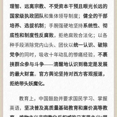
理智、远离宗教、不受资本干预且眼光长远的
和集体领导制度；
国家级执政团队
健全的干部
；手腕强硬地坚持
培养、选拔机制
系统性、彻
，拒绝腐败合法化；以各
底性和制度性反腐败
种手段消除党内山头、团伙以
统一认识、破除
的同时，吸收十年动乱的惨痛经验，
党争
不裹
——
挟群众参与斗争
清醒地认识到稳定是发展
。
的最大财富
官方舆论坚持对西方客观报道，
拒绝带头妖魔化。
教育上，中国鼓励并要求国民学习、掌握
英语，
坚决普及高质量基础教育和廉价高等教