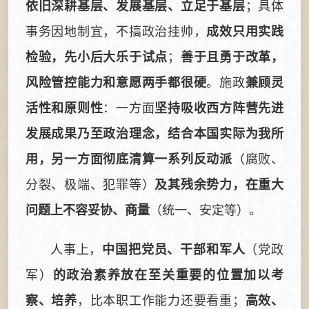
；具体
依旧深耕基层、发展基层、立足于基层
事务因地制宜，不搞政治挂帅，
成效只用实践
；
检验，先小后大乐于试点
善于且勇于改革，
。施政
风险管控能力和意愿两手都很硬
兼顾灵
：一方面
活性和原则性
坚持吸收西方阵营先进
发展成果乃至政治理念，结合本国实际为我所
（腐败、
用，另一方面彻底清算一系列反动派
分裂、极端、犯罪等）
及其残余势力，在重大
（统一、安定等）。
问题上不容妥协、商量
人事上，
（党政
中国把党员、干部和军人
军）
的政治素养放在至关重要的位置加以考
，比本职工作能力还要看重；
察、培养
高效、