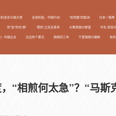
美利坚合众国大赏
全球抗疫，中国行动
“软而散”的欧洲
日本一锅煮
你“加”你也“麻”
“黑豹”之后无革命
大寒冥国の野望
中东-西亚
击！中国企业
北边有个蒙古
困顿的三年
千里锦绣の朝鲜
有机
，“相煎何太急”？“马斯