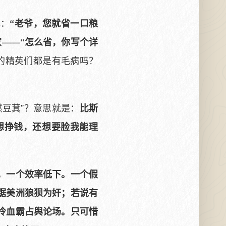
色：
“老爷，您就省一口粮
——
家
“怎么省，你写个详
的精英们都是有毛病吗？
豆萁”？意思就是：
比斯
想挣钱，还想要脸我能理
，一个效率低下。一个假
踞美洲狼狈为奸；若说有
冷血霸占舆论场。只可惜