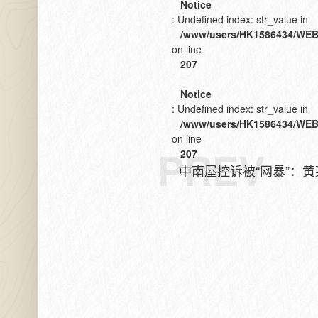
Notice
: Undefined index: str_value in
/www/users/HK1586434/WEB
on line
207
Notice
: Undefined index: str_value in
/www/users/HK1586434/WEB
on line
PREV
207
中南屋控诉被“网暴”：