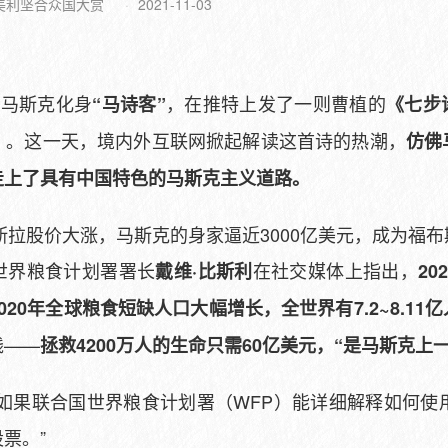
美利坚合众国大赏
2021-11-03
富马斯克化身
，在推特上发了一则曹植的
“马诗客”
《七步
（人类）。这一天，境内外互联网掀起解读这首诗的热潮，
仿佛
走上了具有中国特色的马斯克主义道路。
特斯拉股价大涨，马斯克的身家逼近3000亿美元，成为福
世界粮食计划署署长
在社交媒体上指出，
戴维·比斯利
2
20年全球粮食短缺人口大幅增长，全世界有7.2~8.11
钱——
拯救4200万人的生命只需60亿美元，“是马斯克上
如果联合国世界粮食计划署（WFP）能详细解释如何使
票。”