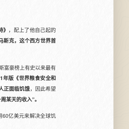
，配上了他自己起的
诗》
马斯克，这个西方世界首
布斯富豪榜上有史以来最有
021年版《世界粮食安全和
，因此希望
亿人正面临饥饿
一周某天的收入”。
用60亿美元来解决全球饥