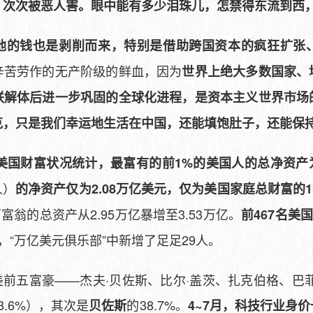
，次次被恶人害。眼中能有多少泪珠儿，怎禁得东流到西
他的钱也是剥削而来，特别是借助跨国资本的疯狂扩张
辛苦劳作的无产阶级的鲜血，因为
世界上绝大多数国家、
联解体后进一步巩固的全球化进程，是资本主义世界市场
克，只是我们幸运地生活在中国，还能填饱肚子，还能保
年美国财富状况统计，最富有的前1%的美国人的总净资产为
人）
的净资产仅为2.08万亿美元，仅为美国家庭总财富的1
万富翁的总资产从2.95万亿暴增至3.53万亿。
前467名美
，“万亿美元俱乐部”中新增了足足29人。
，全美前五富豪——杰夫·贝佐斯、比尔·盖茨、扎克伯格、巴
8.6%），其次是
的38.7%。
贝佐斯
4~7月，科技行业身