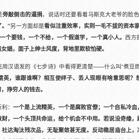
是
，说话时还要看着马斯克大老爷的脸
旁敲侧击的逼捐
另一方面却是
。”
看似注重效率，实则一毛不拔的资本
西方
一个要钱，一个不给，一个假道学，一个真小人。
盗女娼，面子上绅士风度，背地里欺软怕硬。
克用汉语发的《七步诗》中看得更清楚——什么叫“煮豆燃
精英，谁跟谁啊？相互使绊子、丢人现眼有啥意思呢？
习，挣穷人的钱去。
斯利：
一个是上流精英，一个是腐败官僚；一个自私冷血
敛财，一个头顶共命运，给个机会不中用。若说没奇缘，
？社达淘汰残次品，无耻聚敛甚无度。反动稳居庙台上，