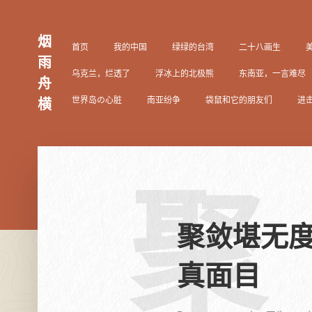
烟
首页
我的中国
绿绿的台湾
二十八画生
雨
乌克兰，烂透了
浮冰上的北极熊
东南亚，一言难尽
舟
世界岛の心脏
南亚纷争
袋鼠和它的朋友们
进
横
聚
聚敛堪无度
真面目