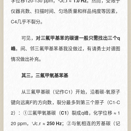
学位移120-130 ppm，⁴
J
ᴄ₋ғ
≈
1.0 Hz
。然而，受限于
仪器兆数、扫描时间、匀场质量和样品纯度等因素，
C4几乎不裂分。
可见，
对三氟甲基苯的碳谱一般只需找出三个q
峰
。间、邻三氟甲基苯基我没做过，有请勇士对谱图
情况做出补充。
其三，三氟甲氧基苯基
从三氟甲基碳（记作C1）开始，沿着碳-氧原子
键向远离F的方向数，裂分最多到第三个原子（C1-C
2）：①三氟甲氧基碳（
C1
）裂成q峰，化学位移 ≈ 1
20 ppm，¹
J
ᴄ₋ғ ≈
250 Hz
；②与氧相连的芳基碳（记