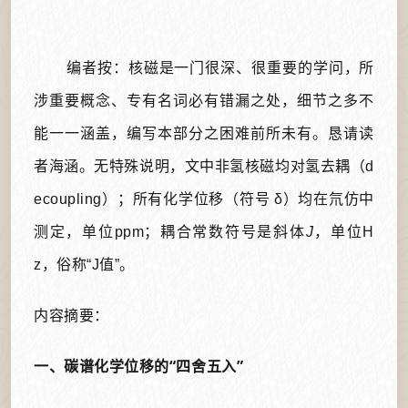
编者按：核磁是一门很深、很重要的学问，所
涉重要概念、专有名词必有错漏之处，细节之多不
能一一涵盖，编写本部分之困难前所未有。恳请读
者海涵。无特殊说明，文中非氢核磁均对氢去耦（d
ecoupling）；所有化学位移（符号 δ）均在氘仿中
测定，单位ppm；耦合常数符号是斜体
J
，单位H
z，俗称“J值”。
内容摘要：
一、碳谱化学位移的“四舍五入”