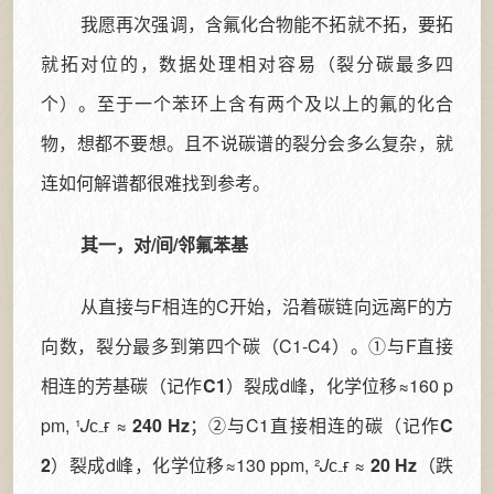
我愿再次强调，含氟化合物能不拓就不拓，要拓
就拓对位的，数据处理相对容易（裂分碳最多四
个）。至于一个苯环上含有两个及以上的氟的化合
物，想都不要想。且不说碳谱的裂分会多么复杂，就
连如何解谱都很难找到参考。
其一，对/间/邻氟苯基
从直接与F相连的C开始，沿着碳链向远离F的方
向数，裂分最多到第四个碳（C1-C4）。①与F直接
相连的芳基碳（记作
C1
）裂成d峰，化学位移≈160 p
pm, ¹
J
ᴄ₋ғ ≈
240 Hz
；②与C1直接相连的碳（记作
C
2
）裂成d峰，化学位移≈130 ppm, ²
J
ᴄ₋ғ ≈
20 Hz
（跌