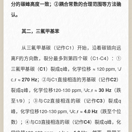
分的碳峰高度一致；②耦合常数的合理范围等方法确
认。
其二，三氟甲基苯
从三氟甲基碳（记作C1）开始，沿着碳链向远
离F的方向数，裂分最多到第四个碳（C1-C4）：①
三氟甲基碳（
C1
）裂成q峰，化学位移 ≈ 120 ppm, ¹
J
ᴄ₋ғ ≈
270 Hz
；②与C1直接相连的芳基碳（记作
C2
）
裂成q峰，化学位移120-130 ppm, ²
J
ᴄ₋ғ ≈
30 Hz
（跌
至1/9）；③与C2直接相连的碳（记作
C3
）裂成q
峰，化学位移120-130 ppm, ³
J
ᴄ₋ғ ≈
4.0 Hz
（跌至个位
数）；④与C3直接相连的碳（记作
C4
）裂成q峰，化