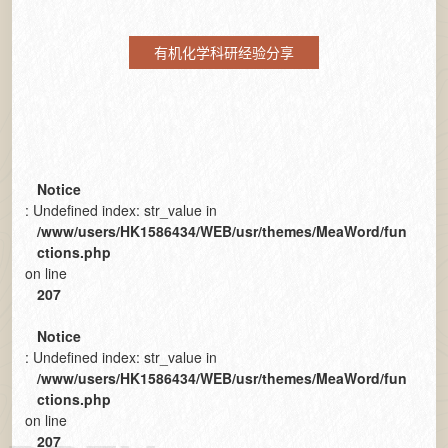
有机化学科研经验分享
Notice
: Undefined index: str_value in
/www/users/HK1586434/WEB/usr/themes/MeaWord/fun
ctions.php
on line
207
Notice
: Undefined index: str_value in
/www/users/HK1586434/WEB/usr/themes/MeaWord/fun
ctions.php
on line
207