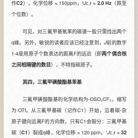
作
C2
），化学位移 ≈ 150ppm，³
J
ᴄ₋ғ
≈
2.0 Hz
（跌至
个位数）。
可见，对三氟甲基氧苯的碳谱一般只需找出两个
q峰。另外，敏锐的读者应该已经注意到，
J
前的数字
1-4是用原子个数表达的距离F的远近（即
两个偶合核
之间相隔键的数目
），不特指碳原子。
其四，三氟甲磺酸酯基苯基
三氟甲磺酸酯基的化学结构为-OSO₂CF₃，缩写
为-OTf。从三氟甲基碳（记作C1）开始，沿着碳-杂
原子键向远离F的方向数，只有C1会裂分：三氟甲基
碳（
C1
）裂成q峰，化学位移 ≈ 120 ppm，¹
J
ᴄ₋ғ ≈
32