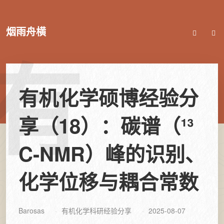
烟雨舟横
有
有机化学硕博经验分
享（18）：碳谱（¹³
C-NMR）峰的识别、
化学位移与耦合常数
Barosas
有机化学科研经验分享
2025-08-07