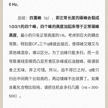
0 Hz
。
总结：
四重峰
（q），
即正常长度的碳峰会裂成
1/2/2/1的四个峰，四个峰的高度加起来等于正常碳峰
高度
，最小的只有正常高度的1/6。考虑到巨大的耦合
常数，特别是CF₃三个q峰彼此接近，使得峰又矮又与
其他峰混杂，难以区分。为了出峰只能多扫，而一旦
导致基线变细而凸显芳香区杂峰或石油醚峰，碳谱就
食之无味，弃之可惜。所以，迫不得已之时，q峰只
扫出中间两个比较高的，两边矮峰不出就算了。如果
含氟化合物比较纯，请抓住机会多扫几圈（ns = 300-
500）。