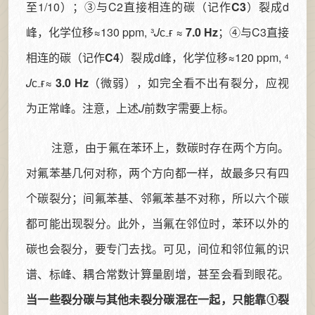
至1/10）；③与C2直接相连的碳（记作
C3
）裂成d
峰，化学位移≈130 ppm, ³
J
ᴄ₋ғ ≈
7.0 Hz
；④与C3直接
相连的碳（记作
C4
）裂成d峰，化学位移≈120 ppm, ⁴
J
ᴄ₋ғ≈
3.0 Hz
（微弱），如完全看不出有裂分，应视
为正常峰。注意，上述
J
前数字需要上标。
注意，由于氟在苯环上，数碳时存在两个方向。
对氟苯基几何对称，两个方向都一样，故最多只有四
个碳裂分；间氟苯基、邻氟苯基不对称，所以六个碳
都可能出现裂分。此外，当氟在邻位时，苯环以外的
碳也会裂分，要专门去找。可见，间位和邻位氟的识
谱、标峰、耦合常数计算量剧增，甚至会看到眼花。
当一些裂分碳与其他未裂分碳混在一起，只能靠①裂